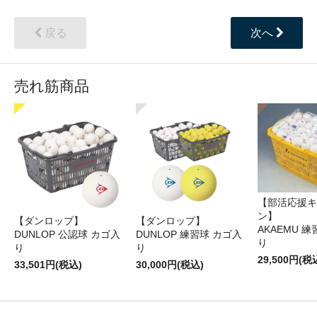
戻る
次へ
売れ筋商品
【部活応援キ
ン】
【ダンロップ】
【ダンロップ】
AKAEMU 
DUNLOP 公認球 カゴ入
DUNLOP 練習球 カゴ入
り
り
り
29,500円(税
33,501円(税込)
30,000円(税込)