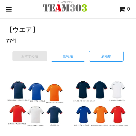
0
【ウエア】
77
件
おすすめ順
価格順
新着順