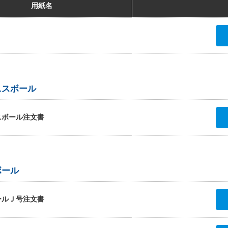
用紙名
ニスボール
スボール注文書
ボール
ールＪ号注文書