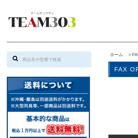
ホーム
>
F
FAX O