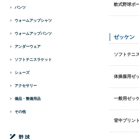
軟式野球ボ
パンツ
ウォームアップシャツ
ウォームアップパンツ
ゼッケン
アンダーウェア
ソフトテニ
ソフトテニスラケット
シューズ
体操服用ゼ
アクセサリー
一般用ゼッ
備品・整備用品
その他
背中プリン
野 球