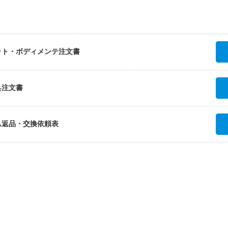
ット・ボディメンテ注文書
具注文書
ム返品・交換依頼表