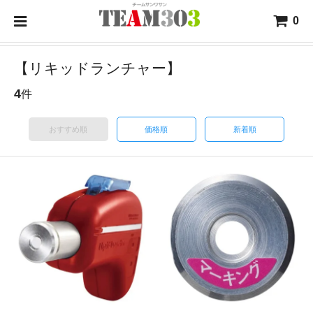
0
【リキッドランチャー】
4
件
おすすめ順
価格順
新着順