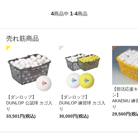
4
1
4
商品中
-
商品
売れ筋商品
【部活応援キ
ン】
【ダンロップ】
【ダンロップ】
AKAEMU 
DUNLOP 公認球 カゴ入
DUNLOP 練習球 カゴ入
り
り
り
29,500円(税
33,501円(税込)
30,000円(税込)