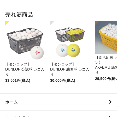
売れ筋商品
【部活応援キ
ン】
【ダンロップ】
【ダンロップ】
AKAEMU 
DUNLOP 公認球 カゴ入
DUNLOP 練習球 カゴ入
り
り
り
29,500円(税
33,501円(税込)
30,000円(税込)
ホーム