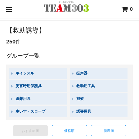
0
【救助誘導】
250
件
グループ一覧
ホイッスル
拡声器
災害時用保護具
救助用工具
避難用具
担架
車いす・スロープ
誘導用具
おすすめ順
価格順
新着順