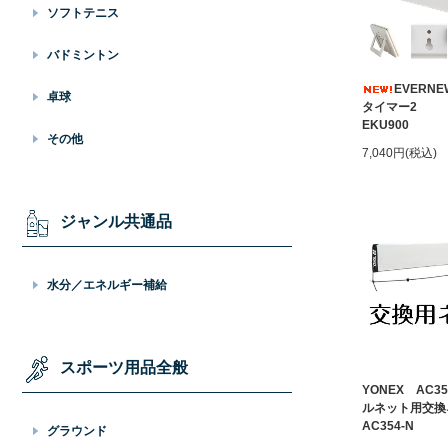
ソフトテニス
バドミントン
EVERN
卓球
タイマー2
EKU900
その他
7,040円(税込)
ジャンル共通品
水分／エネルギー補給
スポーツ用品全般
YONEX AC3
ルネット用交
AC354-N
グラウンド