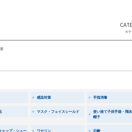
CAT
カテ
策
感染対策
手指消毒
品
マスク・フェイスシールド
使い捨て子供手袋・飛沫
帽子
キャップ・シュー
ワセリン
石鹸