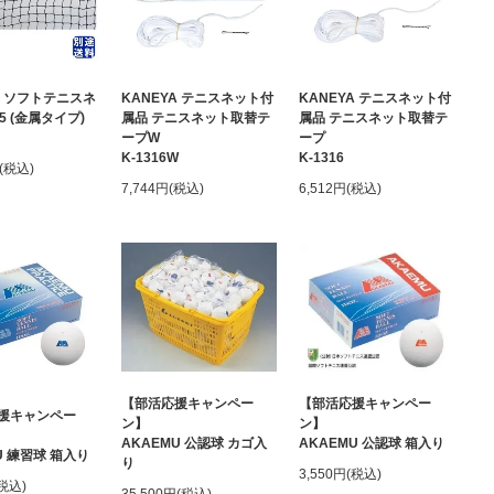
A ソフトテニスネ
KANEYA テニスネット付
KANEYA テニスネット付
45 (金属タイプ)
属品 テニスネット取替テ
属品 テニスネット取替テ
ープW
ープ
K-1316W
K-1316
円(税込)
7,744円(税込)
6,512円(税込)
【部活応援キャンペー
【部活応援キャンペー
援キャンペー
ン】
ン】
AKAEMU 公認球 カゴ入
AKAEMU 公認球 箱入り
U 練習球 箱入り
り
3,550円(税込)
(税込)