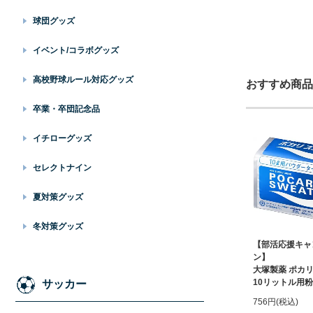
球団グッズ
イベント/コラボグッズ
高校野球ルール対応グッズ
おすすめ商品
卒業・卒団記念品
イチローグッズ
セレクトナイン
夏対策グッズ
冬対策グッズ
【部活応援キャ
ン】
大塚製薬 ポカ
10リットル用
サッカー
756円(税込)