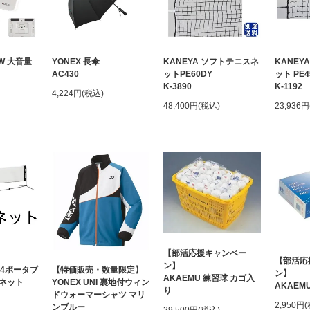
EW 大音量
YONEX 長傘
KANEYA ソフトテニスネ
KANEY
AC430
ットPE60DY
ット PE
K-3890
K-1192
4,224円(税込)
48,400円(税込)
23,936
【部活応援キャンペー
【部活応
ン】
54ポータブ
【特価販売・数量限定】
ン】
AKAEMU 練習球 カゴ入
換ネット
YONEX UNI 裏地付ウィン
AKAEM
り
ドウォーマーシャツ マリ
2,950円
ンブルー