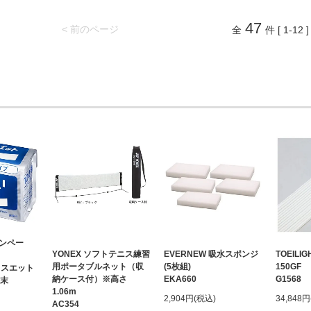
47
< 前のページ
全
件 [ 1-12 ]
ンペー
YONEX ソフトテニス練習
EVERNEW 吸水スポンジ
TOEIL
用ポータブルネット（収
(5枚組)
150GF
リスエット
納ケース付）※高さ
EKA660
G1568
粉末
1.06m
2,904円(税込)
34,848
AC354