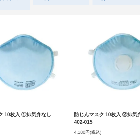
ク 10枚入 ①排気弁なし
防じんマスク 10枚入 ②排
402-015
)
4,180円(税込)