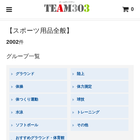
0
【スポーツ用品全般】
2002
件
グループ一覧
グラウンド
陸上
体操
体力測定
体つくり運動
球技
水泳
トレーニング
ソフトボール
その他
おすすめグラウンド・体育館