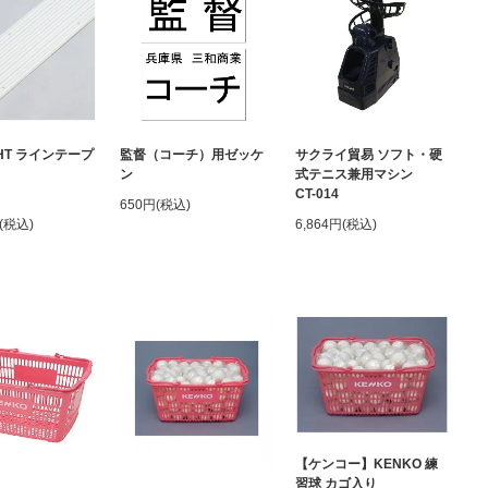
IGHT ラインテープ
監督（コーチ）用ゼッケ
サクライ貿易 ソフト・硬
ン
式テニス兼用マシン
CT-014
650円(税込)
円(税込)
6,864円(税込)
【ケンコー】KENKO 練
習球 カゴ入り