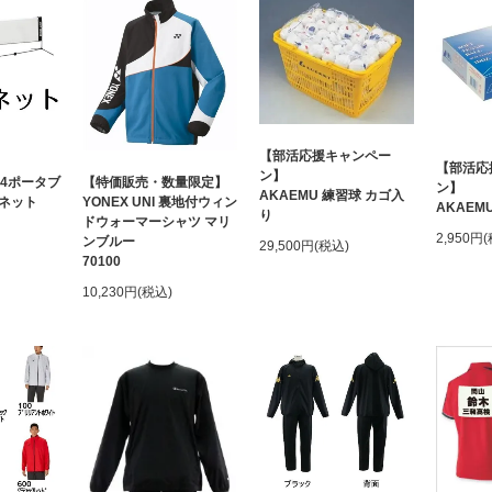
【部活応援キャンペー
【部活応
ン】
54ポータブ
【特価販売・数量限定】
ン】
AKAEMU 練習球 カゴ入
換ネット
YONEX UNI 裏地付ウィン
AKAEM
り
ドウォーマーシャツ マリ
2,950円
ンブルー
29,500円(税込)
70100
10,230円(税込)