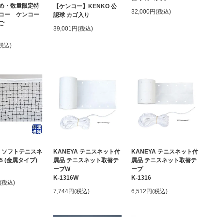
め・数量限定特
【ケンコー】KENKO 公
32,000円(税込)
コー ケンコー
認球 カゴ入り
ご
39,001円(税込)
(税込)
A ソフトテニスネ
KANEYA テニスネット付
KANEYA テニスネット付
45 (金属タイプ)
属品 テニスネット取替テ
属品 テニスネット取替テ
ープW
ープ
K-1316W
K-1316
円(税込)
7,744円(税込)
6,512円(税込)