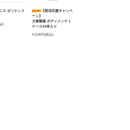
ニス ゼッケン 3
【部活応援キャンペ
ーン】
大塚製薬 ボディメンテ 1
込)
ケース24本入り
4,536円(税込)