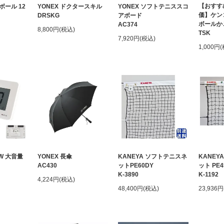
【おすす
ール 12
YONEX ドクタースキル
YONEX ソフトテニススコ
価】ケン
DRSKG
アボード
ボールか
AC374
8,800円(税込)
TSK
7,920円(税込)
1,000円
EW 大音量
YONEX 長傘
KANEYA ソフトテニスネ
KANEY
AC430
ットPE60DY
ット PE
K-3890
K-1192
4,224円(税込)
48,400円(税込)
23,936