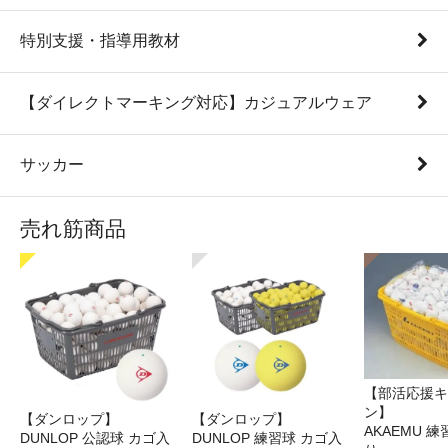
特別支援・指導用教材
【ダイレクトマーキング対応】カジュアルウェア
サッカー
売れ筋商品
【部活応援キ
ン】
【ダンロップ】
【ダンロップ】
AKAEMU 
DUNLOP 公認球 カゴ入
DUNLOP 練習球 カゴ入